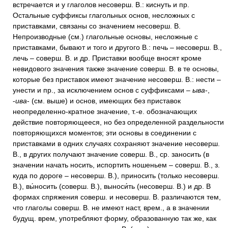
встречается и у глаголов несоверш. В.: киснуть и пр.
Остальные суффиксы глагольных основ, несложных с
приставками, связаны со значением несоверш. В.
Непроизводные (см.) глагольные основы, несложные с
приставками, бывают и того и другого В.: печь – несоверш. В.,
лечь – соверш. В. и др. Приставки вообще вносят кроме
невидового значения также значение соверш. В. в те основы,
которые без приставок имеют значение несоверш. В.: нести –
унести и пр., за исключением основ с суффиксами –
ыва
-,
-
ива
- (см. выше) и основ, имеющих без приставок
неопределенно-кратное значение, т.-е. обозначающих
действие повторяющееся, но без определенной раздельности
повторяющихся моментов; эти основы в соединении с
приставками в одних случаях сохраняют значение несоверш.
В., в других получают значение соверш. В., ср. заносить (в
значении начать носить, испортить ношеньем – соверш. В., з.
куда по дороге – несоверш. В.), приносить (только несоверш.
В.), вы́носить (соверш. В.), выноси́ть (несоверш. В.) и др. В
формах спряжения соверш. и несоверш. В. различаются тем,
что глаголы соверш. В. не имеют наст, врем., а в значении
будущ. врем, употребляют форму, образованную так же, как