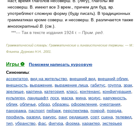
наст, время глаголов несоверш. В. (лягу), глаголы же
несоверш. В. имеют все 3 врем., причем для буд. вр.
употребляют сложную форму (буду писать). В традиционных
грамматиках кроме соверш. и несоверш. В. различается также
многократный В
. (см.).
***--- Так в тексте издания 1924 г. –
Прим
.
ред
.
Грамматический словарь: Грамматические и лингвистические термины. — М.:
Флинта
.
Дурново Н.Н.
.
2001
.
Игры ⚽
Поможем написать курсовую
Синонимы
:
ассектатор
,
вид на жительство
,
внешний вид
,
внешний облик
,
внешность
,
выражение
,
выражение лица
,
габитус
,
группа
,
зрак
,
зрелище
,
картина
,
категория
,
класс
,
контенанс
,
конфигурация
,
культиген
,
ландшафт
,
лоск
,
маска
,
мина
,
модус
,
наружность
,
облик
,
обличье
,
образ
,
образец
,
оформление
,
очертания
,
панорама
,
паспорт
,
пейзаж
,
перспектива
,
покрой
,
порода
,
профиль
,
разряд
,
ракурс
,
ранг
,
редакция
,
сорт
,
сцена
,
телевид
,
тип
,
убранство
,
фас
,
фигура
,
форма
,
характер
,
экстерьер