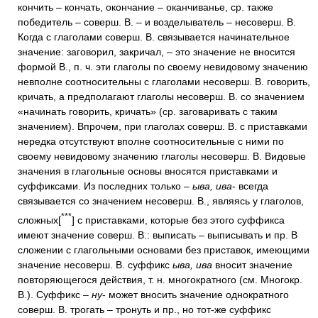
кончить – кончать, окончание – оканчиванье, ср. также
победитель – соверш. В. – и возделыватель – несоверш. В.
Когда с глаголами соверш. В. связывается начинательное
значение: заговорил, закричал, – это значение не вносится
формой В., п. ч. эти глаголы по своему невидовому значению
невполне соотносительны с глаголами несоверш. В. говорить,
кричать, а предполагают глаголы несоверш. В. со значением
«начинать говорить, кричать» (ср. заговаривать с таким
значением). Впрочем, при глаголах соверш. В. с приставками
нередка отсутствуют вполне соотносительные с ними по
своему невидовому значению глаголы несоверш. В. Видовые
значения в глагольные основы вносятся приставками и
суффиксами. Из последних только –
ыва, ива
- всегда
связывается со значением несоверш. В., являясь у глаголов,
***
сложных[
] с приставками, которые без этого суффикса
имеют значение соверш. В.: выписать – выписывать и пр. В
сложении с глагольными основами без приставок, имеющими
значение несоверш. В. суффикс
ыва, ива
вносит значение
повторяющегося действия, т. н. многократного (см. Многокр.
В.). Суффикс –
ну
- может вносить значение однократного
соверш. В. трогать – тронуть и пр., но тот-же суффикс