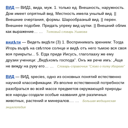
ВИД
— ВИД1, вида, муж. 1. только ед. Внешность, наружность.
Дом имеет опрятный вид. Местность имела унылый вид. ||
Внешние очертания, формы. Шарообразный вид. || перен.
Внешнее подобие. Придать упреку вид шутки. || Внешний облик
как выражение… …
Толковый словарь Ушакова
видѣти
— Видеть видѣти (3) 1. Воспринимать зрением: Тогда
Игорь възрѣ на свѣтлое солнце и видѣ отъ него тьмою вся своя
воя прикрыты... 5. Егда приде Иисусъ, глаголааху же ему
друзии ученици: „Видѣхомъ господа“. Онъ же рече имъ: „Аще
не вижду на руку его… …
Словарь-справочник "Слово о полку Игореве"
ВИД
— ВИД, species, одно из основных понятий естественно
научной классификации. Из вполне естественной потребности
разобраться во всей массе предметов окружающей природы
все народы создали особые названия для различных
животных, растений и минералов.… …
Большая медицинская
энциклопедия