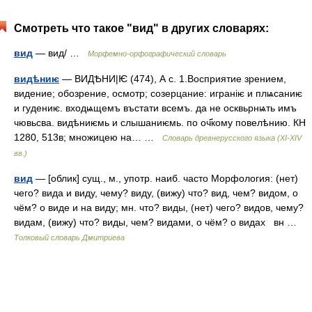
Смотреть что такое "вид" в других словарях:
вид
— вид/ …
Морфемно-орфографический словарь
видѣниѥ
— ВИДѢНИ|Ѥ (474), А с. 1.Восприятие зрением,
видение; обозрение, осмотр; созерцание: игранiѥ и плѩсаниѥ
и гудениѥ. входѩщемъ въстати всемъ. да не осквьрнѩть имъ
чювьсва. видѣниѥмь и слышаниѥмь. по оч҃кому повелѣнию. КН
1280, 513в; множицею на… …
Словарь древнерусского языка (XI-XIV
вв.)
вид
— [облик] сущ., м., употр. наиб. часто Морфология: (нет)
чего? вида и виду, чему? виду, (вижу) что? вид, чем? видом, о
чём? о виде и на виду; мн. что? виды, (нет) чего? видов, чему?
видам, (вижу) что? виды, чем? видами, о чём? о видах вн …
Толковый словарь Дмитриева